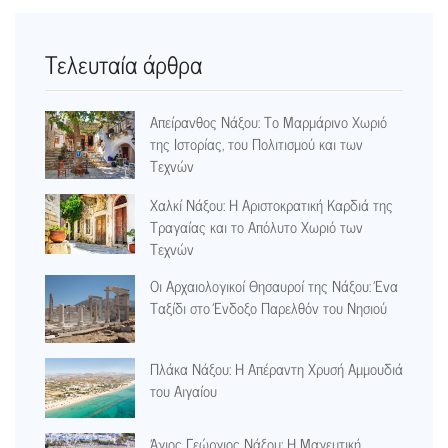
Τελευταία άρθρα
Απείρανθος Νάξου: Το Μαρμάρινο Χωριό
της Ιστορίας, του Πολιτισμού και των
Τεχνών
Χαλκί Νάξου: Η Αριστοκρατική Καρδιά της
Τραγαίας και το Απόλυτο Χωριό των
Τεχνών
Οι Αρχαιολογικοί Θησαυροί της Νάξου: Ένα
Ταξίδι στο Ένδοξο Παρελθόν του Νησιού
Πλάκα Νάξου: Η Απέραντη Χρυσή Αμμουδιά
του Αιγαίου
Άγιος Γεώργιος Νάξου: Η Μαγευτική