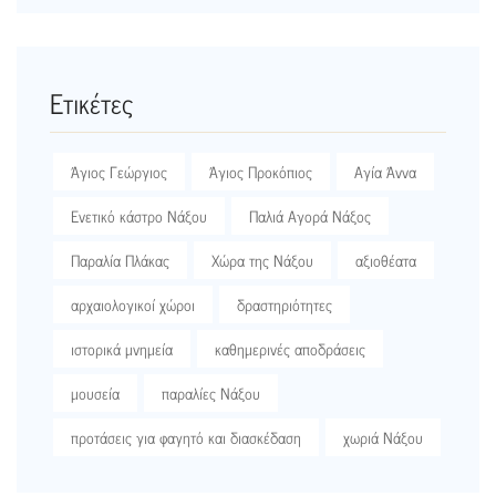
Ετικέτες
Άγιος Γεώργιος
Άγιος Προκόπιος
Αγία Άννα
Ενετικό κάστρο Νάξου
Παλιά Αγορά Νάξος
Παραλία Πλάκας
Χώρα της Νάξου
αξιοθέατα
αρχαιολογικοί χώροι
δραστηριότητες
ιστορικά μνημεία
καθημερινές αποδράσεις
μουσεία
παραλίες Νάξου
προτάσεις για φαγητό και διασκέδαση
χωριά Νάξου