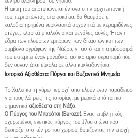
κέντρο ολόκληρου του νησιού.
Η ακμή του αποτυπώνεται έντονα στην αρχιτεκτονική
του: περπατώντας στα σοκάκια, θα θαυμάσετε
καλοδιατηρημένα νεοκλασικά αρχοντικά με κεραμιδένιες
στέγες, κλασικά μπαλκόνια και μεγάλες αυλές. Ήταν η
έδρα των πλούσιων εμπόρων, των δικαστών και των
συμβολαιογράφων της Νάξου, γι’ αυτό και η ατμόσφαιρά
του εκπέμπει έναν μοναδικό, αστικό αριστοκρατισμό που
δεν συναντάται εύκολα σε άλλα κυκλαδονήσια.
Ιστορικά Αξιοθέατα: Πύργοι και Βυζαντινά Μνημεία
Το Χαλκί και η γύρω περιοχή αποτελούν έναν παράδεισο
για τους λάτρεις της ιστορίας, με μερικά από τα πιο
σημαντικά
αξιοθέατα στη Νάξο
:
Ο Πύργος του Μπαρότσι (Barozzi)
: Ένας επιβλητικός,
οχυρωμένος ενετικός πύργος του 17ου αιώνα που
δεσπόζει στο κέντρο του χωριού, θυμίζοντας την εποχή
της φεουδαρχίας.