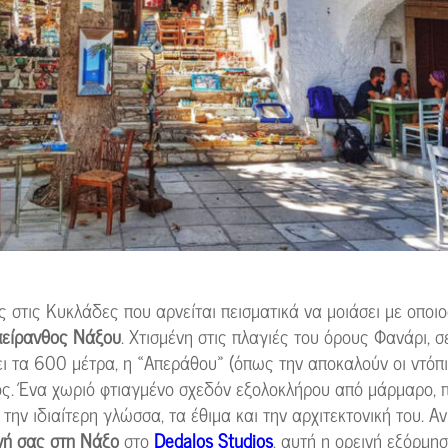
ς στις Κυκλάδες που αρνείται πεισματικά να μοιάσει με οποι
είρανθος Νάξου
. Χτισμένη στις πλαγιές του όρους Φανάρι, σ
ι τα 600 μέτρα, η «Απεράθου» (όπως την αποκαλούν οι ντόπιο
ς. Ένα χωριό φτιαγμένο σχεδόν εξολοκλήρου από μάρμαρο, 
την ιδιαίτερη γλώσσα, τα έθιμα και την αρχιτεκτονική του. Αν
νή σας στη Νάξο
στο
Dedalos Studios
, αυτή η ορεινή εξόρμησ