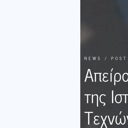
NEWS / POST
Απείρ
της Ισ
Τεχνώ