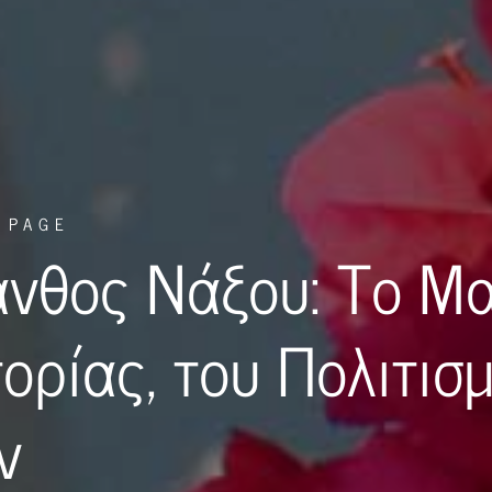
 PAGE
ανθος Νάξου: Το Μ
τορίας, του Πολιτισ
ν