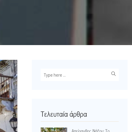
Τελευταία άρθρα
Απείρανθος Νάξου: Το