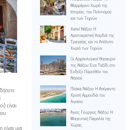
Μαρμάρινο Χωριό της
Ιστορίας, του Πολιτισμού
και των Τεχνών
Χαλκί Νάξου: Η
Αριστοκρατική Καρδιά της
Τραγαίας και το Απόλυτο
Χωριό των Τεχνών
Οι Αρχαιολογικοί Θησαυροί
της Νάξου: Ένα Ταξίδι στο
Ένδοξο Παρελθόν του
Νησιού
Πλάκα Νάξου: Η Απέραντη
οδήποτε
Χρυσή Αμμουδιά του
ε
Αιγαίου
ι) είναι
που
Άγιος Γεώργιος Νάξου: Η
Μαγευτική Παραλία της
Χώρας
η είναι μια