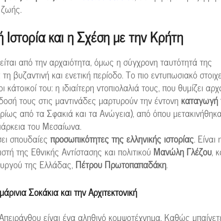
 ζωής.
 Ιστορία και η Σχέση με την Κρήτη
είται από την αρχαιότητα, όμως η σύγχρονη ταυτότητά της
τη βυζαντινή και ενετική περίοδο. Το πιο εντυπωσιακό στοιχε
 οι κάτοικοί του: η ιδιαίτερη ντοπιολαλιά τους, που θυμίζει αρχ
άδοσή τους στις μαντινάδες μαρτυρούν την έντονη
καταγωγή 
ρίως από τα Σφακιά και τα Ανώγεια), από όπου μετακινήθηκ
ιάρκεια του Μεσαίωνα.
σει σπουδαίες
προσωπικότητες της ελληνικής ιστορίας
. Είναι
στή της Εθνικής Αντίστασης και πολιτικού
Μανώλη Γλέζου
, 
υργού της Ελλάδας,
Πέτρου Πρωτοπαπαδάκη
.
ρινια Σοκάκια και την Αρχιτεκτονική
 Απειράνθου είναι ένα αληθινό κομψοτέχνημα. Καθώς μπαίνετ