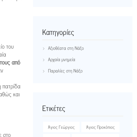
Kατηγορίες
ίο του
Αξιοθέατα στη Νάξο
αία
Αρχαία μνημεία
τους από
αν
Παραλίες στη Νάξο
 η πατρίδα
καθώς και
Ετικέτες
Άγιος Γεώργιος
Άγιος Προκόπιος
ε στο