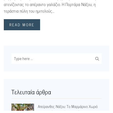
ατενίζοντας το απέραντο γαλάζιο. Η Πορτάρα Νάξου, η
τεράστια πύλη του ημιτελούς...
READ MORE
Τελευταία άρθρα
Απείρανθος Νάξου: Το Μαρμάρινο Χωριό
της Ιστορίας, του Πολιτισμού και των