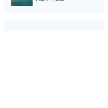
Kατηγορίες
Αξιοθέατα στη Νάξο
Αρχαία μνημεία
Παραλίες στη Νάξο
Ετικέτες
Άγιος Γεώργιος
Άγιος Προκόπιος
Αγία Άννα