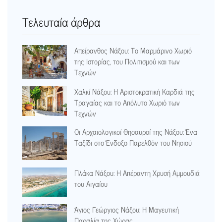
Τελευταία άρθρα
Απείρανθος Νάξου: Το Μαρμάρινο Χωριό
της Ιστορίας, του Πολιτισμού και των
Τεχνών
Χαλκί Νάξου: Η Αριστοκρατική Καρδιά της
Τραγαίας και το Απόλυτο Χωριό των
Τεχνών
Οι Αρχαιολογικοί Θησαυροί της Νάξου: Ένα
Ταξίδι στο Ένδοξο Παρελθόν του Νησιού
Πλάκα Νάξου: Η Απέραντη Χρυσή Αμμουδιά
του Αιγαίου
Άγιος Γεώργιος Νάξου: Η Μαγευτική
Παραλία της Χώρας